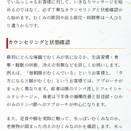
でいらっしゃるお客様に対して、いきなりマッサージを始
めるのではなく、必ず丁寧なカウンセリングと状態確認か
ら始めます。むくみの原因や出る部位・時間帯は一人ひと
り違うからです。
カウンセリングと状態確認
最初にどんな場面でむくみが気になるか、生活習慣・食
事・睡眠の状態、冷えの有無などを詳しくお伺いします。
例えば、「毎朝顔がむくんでいる」というお客様と、「夕
方になると脚がむくむ」というお客様では、アプローチが
まったく異なります。前者は顔のリンパ流しとフェイシャ
ルドレナージュ、後者は下半身の循環改善と鼠径部・ひか
がみのリンパ節へのアプローチが中心になります。
また、足首や脚を実際に触って、水っぽいむくみなのか、
老廃物が固まった冷えのむくみなのかを確認します。水っ