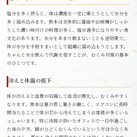
塩分を多く摂ると、体は濃度を一定に保とうとして水分を
多く溜め込みます。熊本は全体的に醤油やお味噌がしっか
りした濃い味付けの料理が多く、塩分過多になりやすい食
文化があります。水分をあまり飲まないことも逆効果で、
体が水分を手放すまいとして組織に溜め込もうとします。
ちゃんと水を飲んで代謝を促すことが、むくみ対策の基本
のひとつです。
冷えと体温の低下
体が冷えると血管が収縮して血流が悪化し、むくみやすく
なります。熊本は夏の蒸し暑さが厳しく、エアコンに長時
間当たることで体が芯から冷えてしまうお客様が多くいら
っしゃいます。特に冷房の効いたオフィスで一日中過ごし
た後の夕方、脚がひどくむくんでいるという方は少なくあ