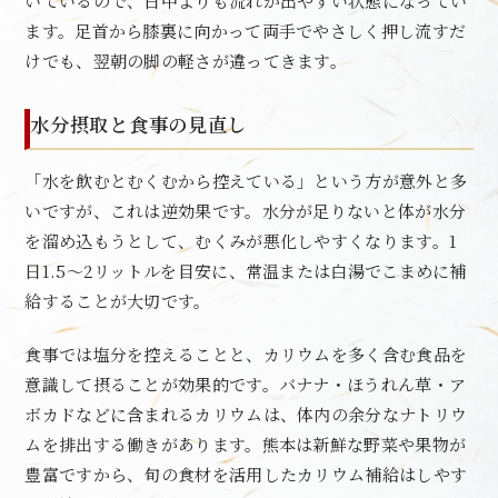
いているので、日中よりも流れが出やすい状態になってい
ます。足首から膝裏に向かって両手でやさしく押し流すだ
けでも、翌朝の脚の軽さが違ってきます。
水分摂取と食事の見直し
「水を飲むとむくむから控えている」という方が意外と多
いですが、これは逆効果です。水分が足りないと体が水分
を溜め込もうとして、むくみが悪化しやすくなります。1
日1.5〜2リットルを目安に、常温または白湯でこまめに補
給することが大切です。
食事では塩分を控えることと、カリウムを多く含む食品を
意識して摂ることが効果的です。バナナ・ほうれん草・ア
ボカドなどに含まれるカリウムは、体内の余分なナトリウ
ムを排出する働きがあります。熊本は新鮮な野菜や果物が
豊富ですから、旬の食材を活用したカリウム補給はしやす