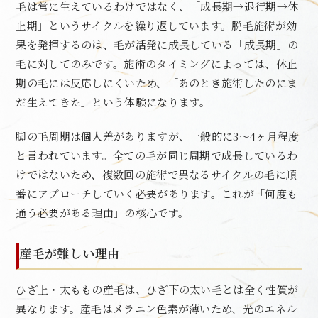
毛は常に生えているわけではなく、「成長期→退行期→休
止期」というサイクルを繰り返しています。脱毛施術が効
果を発揮するのは、毛が活発に成長している「成長期」の
毛に対してのみです。施術のタイミングによっては、休止
期の毛には反応しにくいため、「あのとき施術したのにま
だ生えてきた」という体験になります。
脚の毛周期は個人差がありますが、一般的に3〜4ヶ月程度
と言われています。全ての毛が同じ周期で成長しているわ
けではないため、複数回の施術で異なるサイクルの毛に順
番にアプローチしていく必要があります。これが「何度も
通う必要がある理由」の核心です。
産毛が難しい理由
ひざ上・太ももの産毛は、ひざ下の太い毛とは全く性質が
異なります。産毛はメラニン色素が薄いため、光のエネル