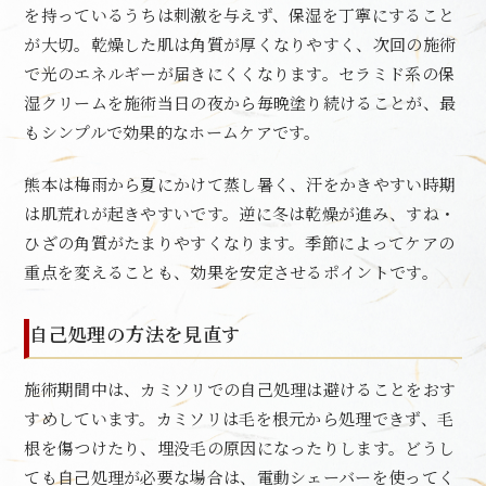
を持っているうちは刺激を与えず、保湿を丁寧にすること
が大切。乾燥した肌は角質が厚くなりやすく、次回の施術
で光のエネルギーが届きにくくなります。セラミド系の保
湿クリームを施術当日の夜から毎晩塗り続けることが、最
もシンプルで効果的なホームケアです。
熊本は梅雨から夏にかけて蒸し暑く、汗をかきやすい時期
は肌荒れが起きやすいです。逆に冬は乾燥が進み、すね・
ひざの角質がたまりやすくなります。季節によってケアの
重点を変えることも、効果を安定させるポイントです。
自己処理の方法を見直す
施術期間中は、カミソリでの自己処理は避けることをおす
すめしています。カミソリは毛を根元から処理できず、毛
根を傷つけたり、埋没毛の原因になったりします。どうし
ても自己処理が必要な場合は、電動シェーバーを使ってく