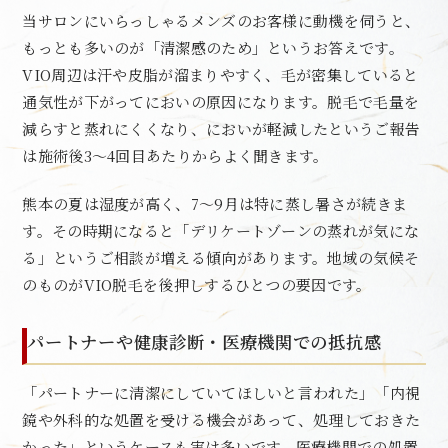
当サロンにいらっしゃるメンズのお客様に動機を伺うと、
もっとも多いのが「清潔感のため」というお答えです。
VIO周辺は汗や皮脂が溜まりやすく、毛が密集していると
通気性が下がってにおいの原因になります。脱毛で毛量を
減らすと蒸れにくくなり、においが軽減したというご報告
は施術後3〜4回目あたりからよく聞きます。
熊本の夏は湿度が高く、7〜9月は特に蒸し暑さが続きま
す。その時期になると「デリケートゾーンの蒸れが気にな
る」というご相談が増える傾向があります。地域の気候そ
のものがVIO脱毛を後押しするひとつの要因です。
パートナーや健康診断・医療機関での抵抗感
「パートナーに清潔にしていてほしいと言われた」「内視
鏡や外科的な処置を受ける機会があって、処理しておきた
かった」というケースも実は多いです。医療機関での処置