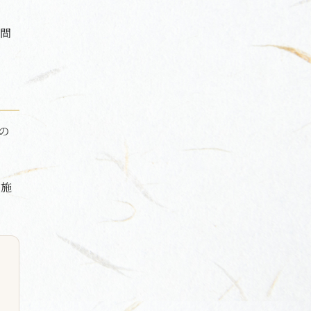
時間
の
に施