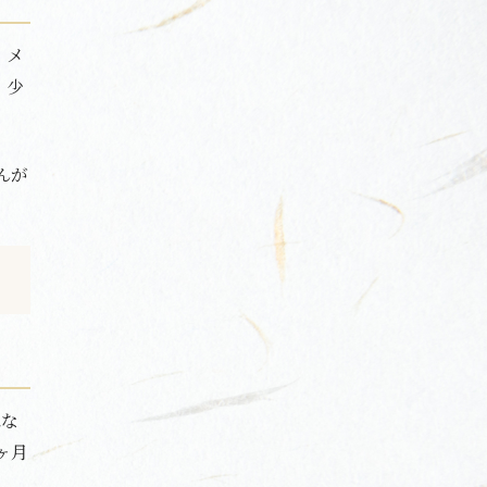
、メ
、少
んが
はな
ヶ月