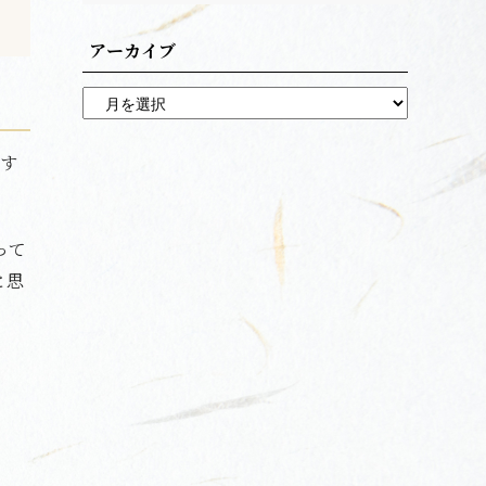
アーカイブ
やす
って
と思