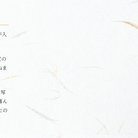
が入
度の
ねま
お写
喜ん
たの