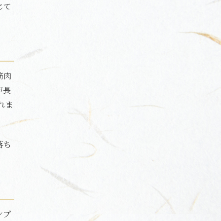
じて
筋肉
が長
れま
落ち
ンプ