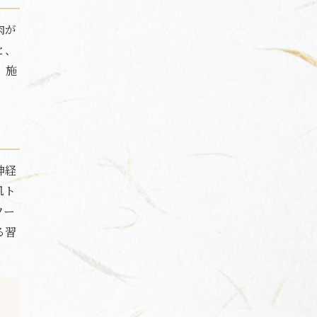
肉が
と、
、施
神経
肌ト
ワー
る習