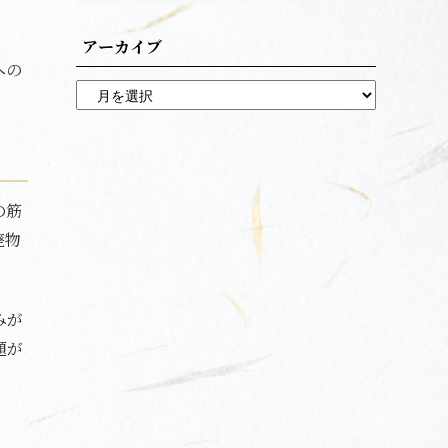
アーカイブ
への
の筋
廃物
みが
題が