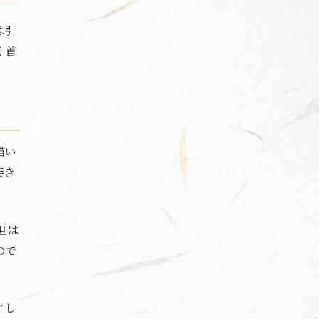
は引
く首
描い
突き
担は
ので
ぐし